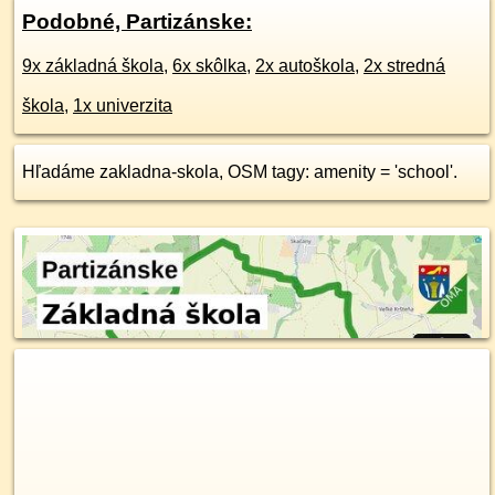
Podobné, Partizánske:
9x základná škola
,
6x skôlka
,
2x autoškola
,
2x stredná
škola
,
1x univerzita
Hľadáme zakladna-skola, OSM tagy: amenity = 'school'.