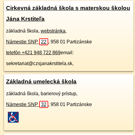
Cirkevná základná škola s materskou školou
Jána Krstiteľa
základná škola,
webstránka
,
Námestie SNP
22
,
958 01
Partizánske
telefón +421 948 722 869
email:
sekretariat@czsjanakrstitela.sk,
Základná umelecká škola
základná škola, barierový prístup,
Námestie SNP
32
,
958 01
Partizánske