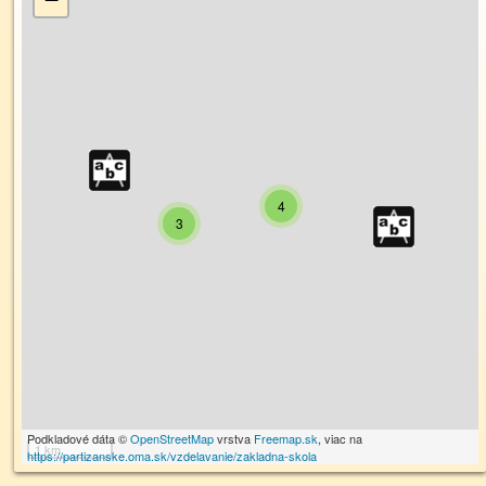
4
3
Podkladové dáta ©
OpenStreetMap
vrstva
Freemap.sk
, viac na
1 km
https://partizanske.oma.sk/vzdelavanie/zakladna-skola